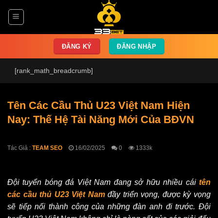
Chuyển
đến
nội
dung
ĐĂNG KÝ
ĐĂNG NHẬP
[rank_math_breadcrumb]
Tên Các Cầu Thủ U23 Việt Nam Hiện
Nay: Thế Hệ Tài Năng Mới Của BĐVN
Tác Giả :
TEAM SEO
16/02/2025
0
1333k
Đội tuyển bóng đá Việt Nam đang sở hữu nhiều cái
tên
các cầu thủ U23 Việt Nam
đầy triển vọng, được kỳ vọng
sẽ tiếp nối thành công của những đàn anh đi trước. Đội