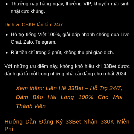
Thưởng nạp hàng ngày, thưởng VIP, khuyến mãi sinh
nhật cực khủng.
Dịch vụ CSKH tận tâm 24/7
Hỗ trợ tiếng Việt 100%, giải đáp nhanh chóng qua Live
Chat, Zalo, Telegram.
Rút tiền chỉ trong 3 phút, không thu phí giao dịch.
Với những ưu điểm này, không khó hiểu khi 33Bet được
đánh giá là một trong những nhà cái đáng chơi nhất 2024.
Xem thêm:
Liên Hệ 33Bet – Hỗ Trợ 24/7,
Đảm Bảo Hài Lòng 100% Cho Mọi
Thành Viên
Hướng Dẫn Đăng Ký 33Bet Nhận 330K Miễn
Phí