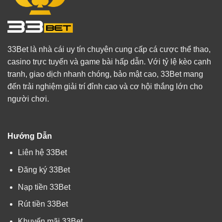
33Bet là nhà cái uy tín chuyên cung cấp cá cược thể thao,
casino trực tuyến và game bài hấp dẫn. Với tỷ lệ kèo cạnh
tranh, giao dịch nhanh chóng, bảo mật cao, 33Bet mang
đến trải nghiệm giải trí đỉnh cao và cơ hội thắng lớn cho
người chơi.
Hướng Dẫn
Liên hệ 33Bet
Đăng ký 33Bet
Nạp tiền 33Bet
Rút tiền 33Bet
Khuyến mãi 33Bet