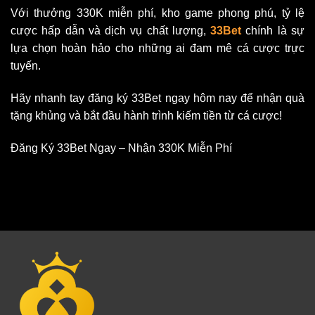
Với thưởng 330K miễn phí, kho game phong phú, tỷ lệ
cược hấp dẫn và dịch vụ chất lượng,
33Bet
chính là sự
lựa chọn hoàn hảo cho những ai đam mê cá cược trực
tuyến.
Hãy nhanh tay đăng ký 33Bet ngay hôm nay để nhận quà
tặng khủng và bắt đầu hành trình kiếm tiền từ cá cược!
Đăng Ký 33Bet Ngay – Nhận 330K Miễn Phí