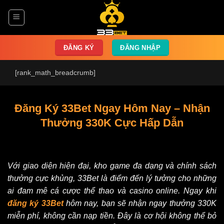
Chuyển
đến
nội
dung
ĐĂNG KÝ
ĐĂNG NHẬP
[rank_math_breadcrumb]
Đăng Ký 33Bet Ngay Hôm Nay – Nhận
Thưởng 330K Cực Hấp Dẫn
Với giao diện hiện đại, kho game đa dạng và chính sách
thưởng cực khủng, 33Bet là điểm đến lý tưởng cho những
ai đam mê cá cược thể thao và casino online. Ngay khi
đăng ký 33Bet
hôm nay, bạn sẽ nhận ngay thưởng 330K
miễn phí, không cần nạp tiền. Đây là cơ hội không thể bỏ