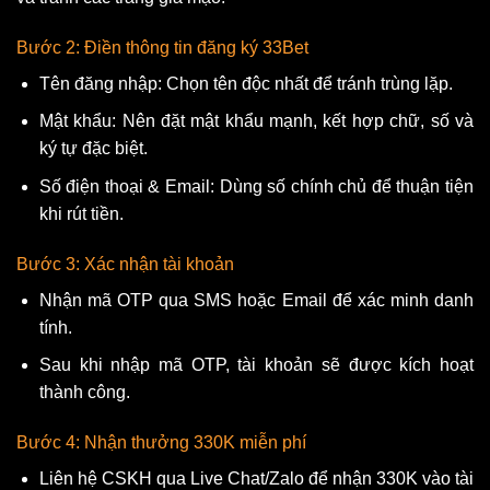
Bước 2: Điền thông tin đăng ký 33Bet
Tên đăng nhập: Chọn tên độc nhất để tránh trùng lặp.
Mật khẩu: Nên đặt mật khẩu mạnh, kết hợp chữ, số và
ký tự đặc biệt.
Số điện thoại & Email: Dùng số chính chủ để thuận tiện
khi rút tiền.
Bước 3: Xác nhận tài khoản
Nhận mã OTP qua SMS hoặc Email để xác minh danh
tính.
Sau khi nhập mã OTP, tài khoản sẽ được kích hoạt
thành công.
Bước 4: Nhận thưởng 330K miễn phí
Liên hệ CSKH qua Live Chat/Zalo để nhận 330K vào tài