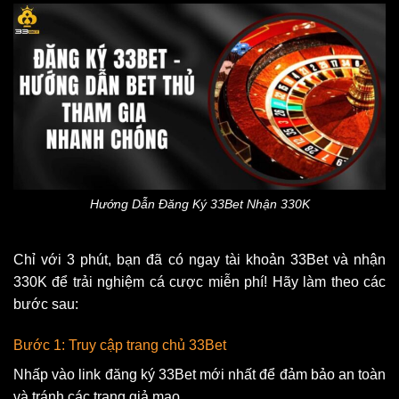
Hướng Dẫn Đăng Ký 33Bet Nhận 330K
Chỉ với 3 phút, bạn đã có ngay tài khoản 33Bet và nhận
330K để trải nghiệm cá cược miễn phí! Hãy làm theo các
bước sau:
Bước 1: Truy cập trang chủ 33Bet
Nhấp vào link đăng ký 33Bet mới nhất để đảm bảo an toàn
và tránh các trang giả mạo.