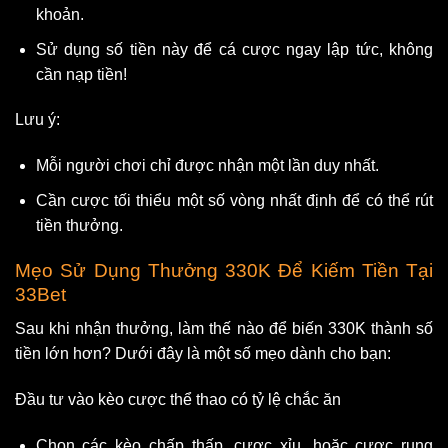
khoản.
Sử dụng số tiền này để cá cược ngay lập tức, không
cần nạp tiền!
Lưu ý:
Mỗi người chơi chỉ được nhận một lần duy nhất.
Cần cược tối thiểu một số vòng nhất định để có thể rút
tiền thưởng.
Mẹo Sử Dụng Thưởng 330K Để Kiếm Tiền Tại
33Bet
Sau khi nhận thưởng, làm thế nào để biến 330K thành số
tiền lớn hơn? Dưới đây là một số mẹo dành cho bạn:
Đầu tư vào kèo cược thể thao có tỷ lệ chắc ăn
Chọn các kèo chấp thấp, cược xỉu, hoặc cược rung